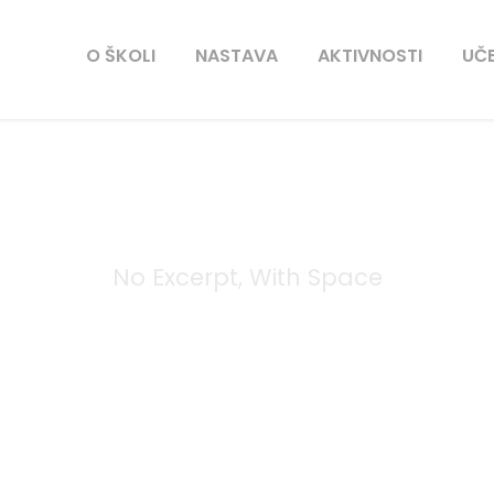
O ŠKOLI
NASTAVA
AKTIVNOSTI
UČE
No Excerpt, With Space
Portfolio 3 Column